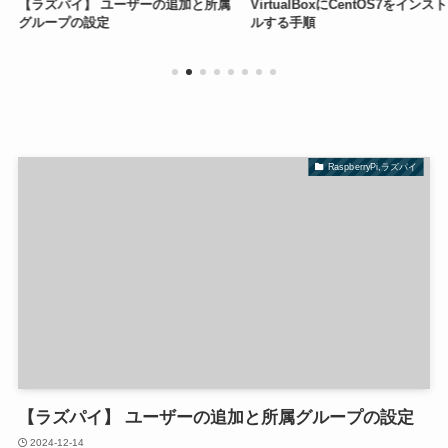
ーザーの追加と所属
VirtualBoxにCentOS7をインストー
【ラズパイ】G
ルする手順
環境変数がうま
する
RaspberryPi,ラズパイ
【ラズパイ】 ユーザーの追加と所属グループの設定
2024-12-14