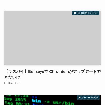
RaspberryPi,ラズパイ
【ラズパイ】Bullseyeで Chromiumがアップデートで
きない!?
2024-11-27
サーバー,VM関連