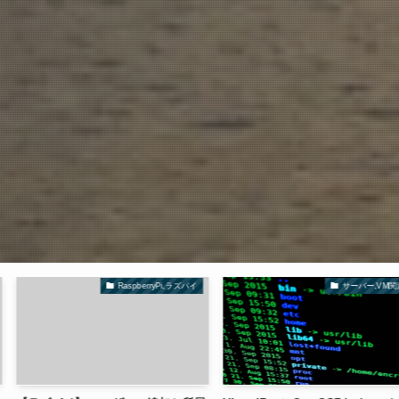
RaspberryPi,ラズパイ
サーバー,VM関連