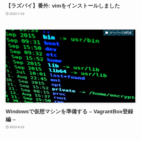
【ラズパイ】番外: vimをインストールしました
2022-7-22
サーバー,VM関連
Windowsで仮想マシンを準備する – VagrantBox登録
編 –
2022-6-22