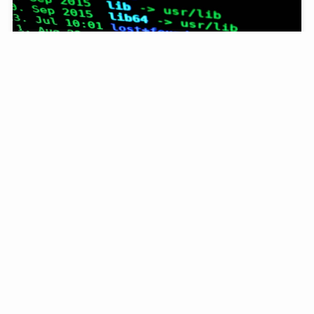
Vagrant Box の作成 – CentOSセットアップ篇 –
2022-6-22
サーバー,VM関連